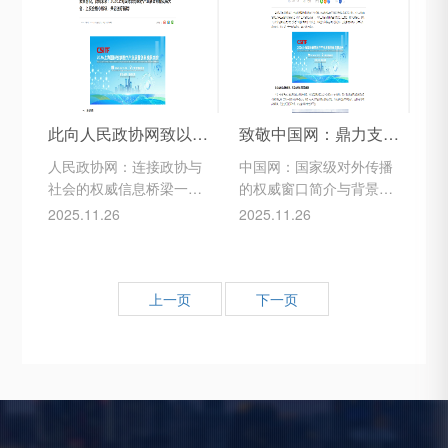
管、中国经济时报社主办
户网站之一，也是传统媒
的国家级经济新闻资讯平
体与新媒体融合发展的标
台，自2003年上线以来，
杆。依托北京青年报60余
始终以“传递权威经济信
年的媒体积淀，北青网
息、解读深度政策内涵、
以“传播主流价值，服务大
服务经济社会发展”为使
众生活”为定位，构建了涵
此向人民政协网致以最崇高的敬意与诚挚的感谢！衷心感谢贵网对2026上海国际智慧医疗产业展暨创新发展大会这一前沿科技盛会所给予的鼎力支持，以及进行的深度报道与传播推动。请生成为短语且具有吸引力的标题
致敬中国网：鼎力支持2026上海国际智慧医疗产业展，深度报道提升大会影响力与公众认知
命。依托国务院发展研究
盖时政、社会、文化、科
人民政协网：连接政协与
中国网：国家级对外传播
中心的高端智库资源及中
技、体育、健康等
社会的权威信息桥梁一、
的权威窗口简介与背景中
国经济时报
网站简介人民政协网是由
国网
2025.11.26
2025.11.26
全国政协办公厅主管、人
（www.china.org.cn）是
民政协报社主办的官方新
由国务院新闻办公室领
闻网站，是中国人民政治
导、中国外文出版发行事
协商会议全国委员会面向
业局（中国国际传播集
上一页
下一页
社会各界的重要信息发布
团）管理的国家级重点新
平台和舆论宣传阵地。作
闻网站，自1997年1月1日
为政协系统信息传播的核
正式上线以来，始终以“向
心窗口，网站以“宣传政协
世界说明中国”为使命，是
工作、服务委员履职、凝
中国最早的多语种对外传
聚社会共识”为宗旨，全面
播平台之一。作为国家重