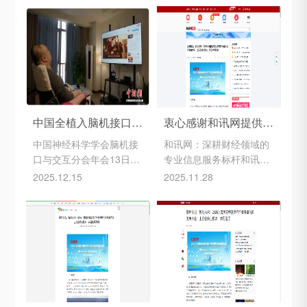
中国全植入脑机接口临床试验成功 高位截瘫患者实现意念操控
衷心感谢和讯网提供的传播支持！2026上海国际智慧医疗产业展暨创新发展大会前瞻性盛会
中国神经科学学会脑机接
和讯网：深耕财经领域的
口与交互分会年会13日在
专业信息服务标杆和讯网
上海举行，记者在会上获
（Hexun.com）作为中国
2025.12.15
2025.11.28
悉，我国在脑机接口技术
财经互联网领域的开拓者
领域取得重要临床进展。
与引领者，自1996年创立
由脑虎科技自主研发的国
以来，始终以“连接投资者
产首款、国际第二款内置
与市场”为使命，构建起覆
电池的全植入、全无线、
盖全金融领域的专业内容
全功能脑机接口产品，在
生态。依托北京和讯在线
复旦大学附属华山医院完
信息咨询服务有限公司的
成首例临床试验，为一名
深厚背景，和讯网从早期