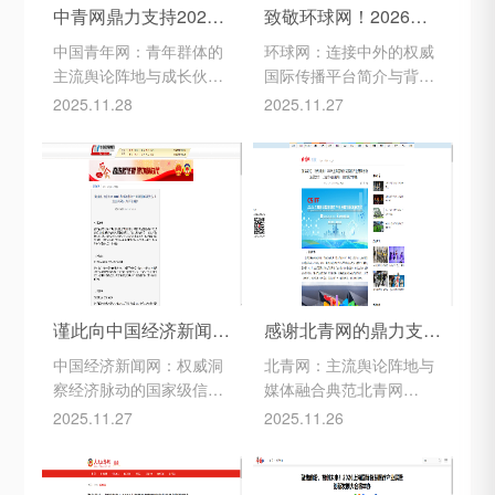
高位截瘫患者带来功能改
的财经资讯门户网站，逐
中青网鼎力支持2026上海国际智慧医疗产业展，携手共创科技盛会的辉煌篇章。
致敬环球网！2026上海智慧医疗产业展暨创新发展大会致谢鼎力传播
善与生活新希望。这标志
步发展为集“资讯、数据、
中国青年网：青年群体的
环球网：连接中外的权威
着我国在该领域
工具、社区
主流舆论阵地与成长伙伴
国际传播平台简介与背景
一、背景与简介中国青年
环球网（huanqiu.com）
2025.11.28
2025.11.27
网（www.youth.cn）是由
是由人民网股份有限公司
共青团中央主管、中国青
主办的中央重点新闻网
年报社主办的中央重点新
站，2007年11月正式上
闻网站，成立于2000年5
线，定位为“全球视野、中
月15日，是党和国家在互
国立场、专业精神、民生
联网领域面向青年的主流
情怀”的多语种全媒体国际
舆论阵地，也是国内最早
传播平台。其成立背景源
服务青年群体的综合性网
于国家加强国际传播能力
络平台之一。作为“青年一
建设的战略需求，旨在依
谨此向中国经济新闻网致以最崇高的敬意与诚挚谢忱！由衷感谢贵网对2026上海国际智慧医疗产业展暨创新发展大会这一前沿科技盛会的倾力支持，以及所给予的深度聚焦报道与传播助力！
感谢北青网的鼎力支持！2026上海国际智慧医疗产业展暨创新发展大会，精彩不容错过！
代获取信息的主渠道、表
托人民网的权威背景，构
中国经济新闻网：权威洞
北青网：主流舆论阵地与
达诉求的主平台
建一个兼具深度与
察经济脉动的国家级信息
媒体融合典范北青网
平台简介与背景中国经济
（www.ynet.com）是由北
2025.11.27
2025.11.26
新闻网
京青年报控股的综合性新
（www.cet.com.cn）是由
闻资讯平台，成立于2000
国务院发展研究中心主
年，是中国最早的新闻门