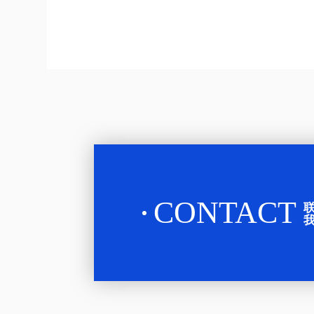
省市的优秀项目参赛。自9月启动以
杨胜
来，大赛共吸引了来
善林
CONTACT