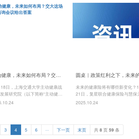
，亦是全国性经济类门户网站，
影的场景，正在上海变成现实。
003年7月28日上线以来，始终
于上海的全国首个脑机接口产业
立足中国，面向世界”为定位，致
区，总台记者进行了探访。非侵
打造专业、权威、全面的经济信
术走向多场景应用突破工程师戴
播平台。作为中国经济
电帽，
主动健康，未来如何布局？交大这场战略咨询会议给出答案
月18日，上海交通大学主动健康战
未来的健康险将有哪些新变化？1
发展研究院（以下简称“主动健康
21日，复星联合健康保险与慧保
院”）第三届战略咨询会议在上海
联合主办的“2025大健康生态融
5.10.24
2025.10.24
大学徐汇校区召开。上海交通大
展论坛”在上海举办，来自金融监
长、中国科学院院士丁奎岭，原
保险业、医院、健康管理等行业
书记马德秀，党委副书记赵昕,校
士一同“预见健康险新未来”。原
员会专职副主任顾锋,以及十位院
监会副主席梁涛从政策层面指出
3
4
5
6
···
下一页
末页
共
8
页
59
条
加会议，分别是中国工程院院士
日，金融监管总局发布《关于推