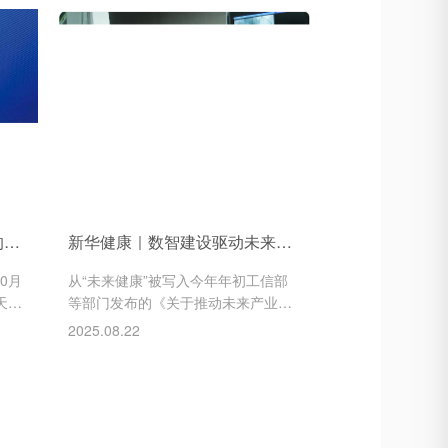
在位
数据；智能输液监测系统能使护士实
集聚
时了解各床位液体情况，提升用药安
入技
全和护理效率，让患者可以安心入
上脑
睡；毫米波雷达与可穿戴设备同步监
测心率与呼吸情况
圆桌｜政策红利之下，未来的健康险将有哪些新变化？
新华健康｜数智建设驱动未来健康产业高质量发展
0月
从“未来健康”被写入今年年初工信部
天下
等部门发布的《关于推动未来产业创
合发
新发展的实施意见》，到近日国家中
2025.08.22
管、
医药管理局发文要求全力打造“数智中
的人
医药”，我国卫生健康政策红利不断释
银保
放，人工智能等技术不断赋能新型医
，近
疗服务，新质生产力在医疗健康细分
动健
领域的培育也正在加速。数智化是新