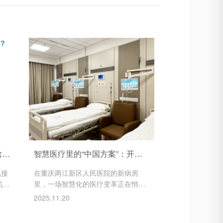
全国首个脑机接口聚集区长啥样？
智慧医疗里的“中国方案”：开源鸿蒙重塑传统病房体验
机接
在重庆两江新区人民医院的新病房
机接
里，一场智慧化的医疗变革正在悄然
助盲
展开。患者躺在床上，只需轻触床旁
2025.11.20
友重
的一体化互动屏幕，便可自主调节灯
幻电
光、窗帘、室温，实时查看生命体征