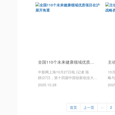
体传播平台。它以“台网并重、先网后
网站
台、移动优先”为战略，打通电视、广
自2
播、新媒体端，构建起“内容+技术+渠
以“
道+平台+管理”一体化的传播体系。其
力于
核心
息传
全国110个未来健康领域优质项目在沪展开角逐
中新网上海10月27日电 (记者 陈
10
静)27日，第十四届中国创新创业大赛
略与
颠覆性技术创新大赛(未来健康领域
研究
2025.10.28
202
赛)(简称：大赛)在上海市奉贤区开
交通
幕。为期三天的大赛中，来自全国的
学校
110位参赛代表将通过分组比赛和评
党委
议流程，展开角逐。本届大赛聚焦未
务委
首页
上一页
···
2
来健康领域，吸引了来自全国30多个
士参