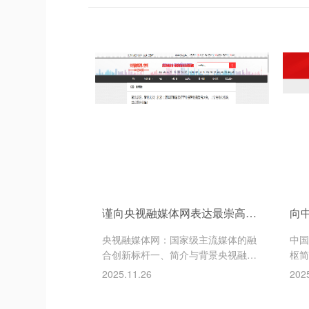
谨向央视融媒体网表达最崇高的敬意和诚挚的感谢。特别感谢该平台对2026年上海国际智慧医疗产业展暨创新发展大会的大力支持，以及其进行的深入报道和传播推广工作。
央视融媒体网：国家级主流媒体的融
中国
合创新标杆一、简介与背景央视融媒
枢简
体网是中央广播电视总台（以下简
（w
2025.11.26
202
称“总台”）整合台内优质资源，顺应
室、
媒体融合发展趋势打造的国家级融媒
国经