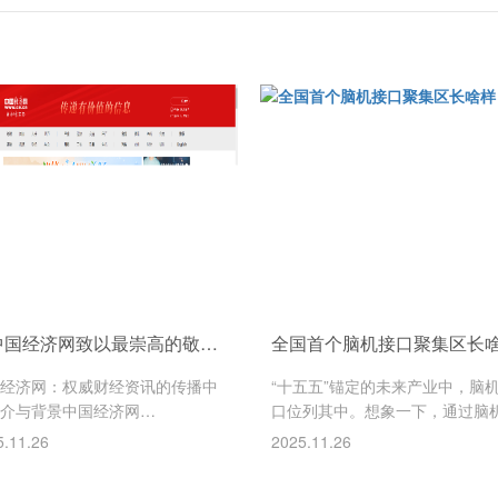
向中国经济网致以最崇高的敬意与诚挚的感谢！衷心感谢贵网对2026年上海国际智慧医疗产业展暨创新发展大会这一科技盛会给予的鼎力支持，以及进行的深度报道与传播推动。
经济网：权威财经资讯的传播中
“十五五”锚定的未来产业中，脑
介与背景中国经济网
口位列其中。想象一下，通过脑
ww.ce.cn）是由国务院新闻办公
口仅凭“意念”就能控制机器、帮
5.11.26
2025.11.26
国家互联网信息办公室指导，中
人“看见”轮廓，甚至让瘫痪的朋
济日报社主办的国家级重点新闻
新操控肢体……这些听起来像科