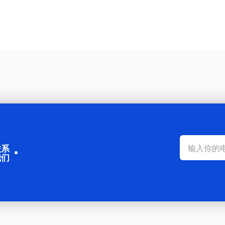
利、刘玠、孙永福、王基铭、杨
康保险高质量发展的指导意见》
、
康险迎来
联系
我们