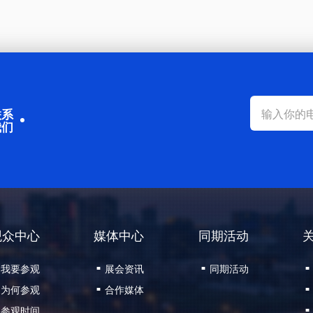
联系
我们
观众中心
媒体中心
同期活动
我要参观
展会资讯
同期活动
■
■
■
为何参观
合作媒体
■
■
参观时间
■