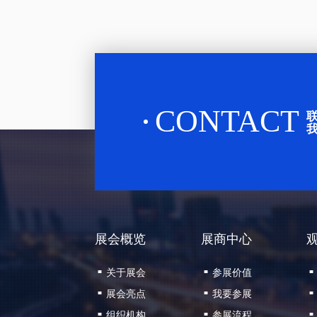
CONTACT
展会概览
展商中心
关于展会
参展价值
■
■
■
展会亮点
我要参展
■
■
■
组织机构
参展流程
■
■
■